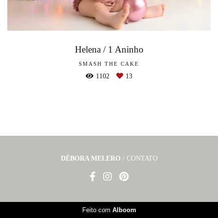
Helena / 1 Aninho
SMASH THE CAKE
1102
13
DÉBORA MELERO
/
CONTATO
Feito com
Alboom