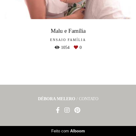
Malu e Família
ENSAIO FAMÍLIA
1054
0
DÉBORA MELERO
/
CONTATO
Feito com
Alboom