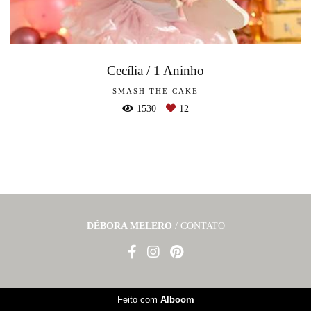
Cecília / 1 Aninho
SMASH THE CAKE
1530
12
DÉBORA MELERO
/
CONTATO
Feito com
Alboom