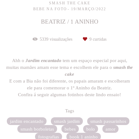
SMASH THE CAKE
BEBE NA FOTO
19/MARÇO/2022
BEATRIZ / 1 ANINHO
5339
visualizações
9
curtidas
Ahh o
Jardim encantado
tem um espaço especial por aqui,
muitas mamães amam esse tema e escolhem ele para o
smash the
cake
E com a Bia não foi diferente, os papais amaram e escolheram
ele para comemorar o 1º Aninho da Beatriz.
Confira á seguir algumas fotinhos deste lindo ensaio!
Tags
jardim encantado
smash jardim
smash passarinhos
smash borboletas
bebes
bolo
amor
fotografias
book 1 aninho