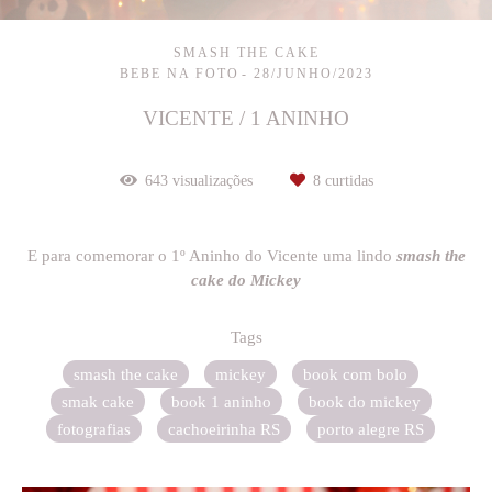
SMASH THE CAKE
BEBE NA FOTO
28/JUNHO/2023
VICENTE / 1 ANINHO
643
visualizações
8
curtidas
E para comemorar o 1º Aninho do Vicente uma lindo
smash the
cake do Mickey
Tags
smash the cake
mickey
book com bolo
smak cake
book 1 aninho
book do mickey
fotografias
cachoeirinha RS
porto alegre RS