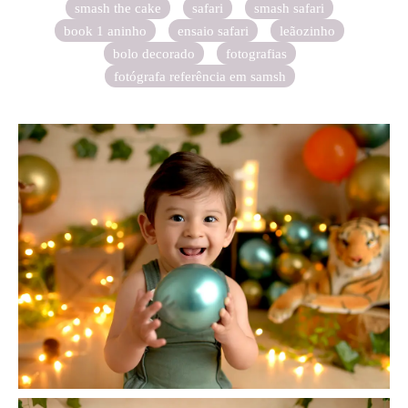
smash the cake
safari
smash safari
book 1 aninho
ensaio safari
leãozinho
bolo decorado
fotografias
fotógrafa referência em samsh