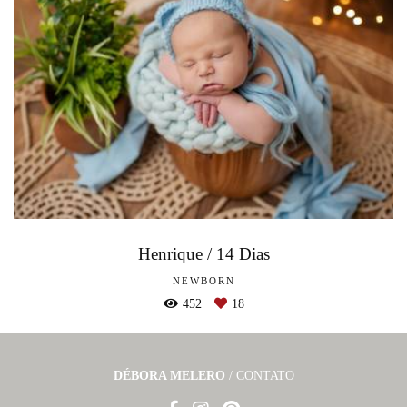
Henrique / 14 Dias
NEWBORN
452
18
DÉBORA MELERO
/
CONTATO