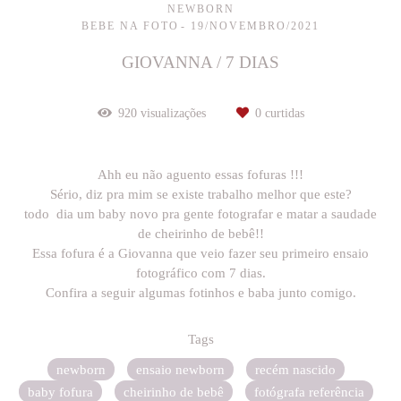
NEWBORN
BEBE NA FOTO
19/NOVEMBRO/2021
GIOVANNA / 7 DIAS
920
visualizações
0
curtidas
Ahh eu não aguento essas fofuras !!!
Sério, diz pra mim se existe trabalho melhor que este?
todo dia um baby novo pra gente fotografar e matar a saudade
de cheirinho de bebê!!
Essa fofura é a Giovanna que veio fazer seu primeiro ensaio
fotográfico com 7 dias.
Confira a seguir algumas fotinhos e baba junto comigo.
Tags
newborn
ensaio newborn
recém nascido
baby fofura
cheirinho de bebê
fotógrafa referência