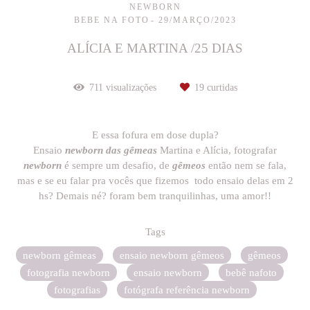
NEWBORN
BEBE NA FOTO
29/MARÇO/2023
ALÍCIA E MARTINA /25 DIAS
711
visualizações
19
curtidas
E essa fofura em dose dupla?
Ensaio
newborn das gêmeas
Martina e Alícia, fotografar
newborn
é sempre um desafio, de
gêmeos
então nem se fala,
mas e se eu falar pra vocês que fizemos todo ensaio delas em 2
hs? Demais né? foram bem tranquilinhas, uma amor!!
Tags
newborn gêmeas
ensaio newborn gêmeos
gêmeos
fotografia newborn
ensaio newborn
bebê nafoto
fotografias
fotógrafa referência newborn