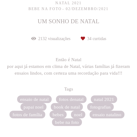
NATAL 2021
BEBE NA FOTO
02/DEZEMBRO/2021
UM SONHO DE NATAL
2132
visualizações
34
curtidas
Então é Natal
por aqui já estamos em clima de Natal, várias famílias já fizeram
ensaios lindos, com certeza uma recordação para vida!!!
Tags
ensaio de natal
fotos denatal
natal 2021
papai noel
book de natal
fotografias
fotos de família
bebes
noel
ensaio natalino
bebe na foto