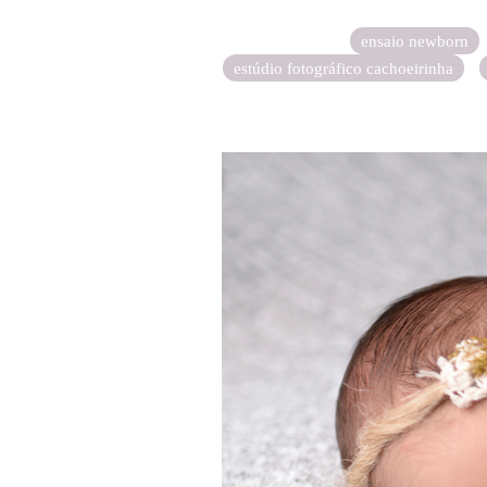
ensaio newborn
estúdio fotográfico cachoeirinha