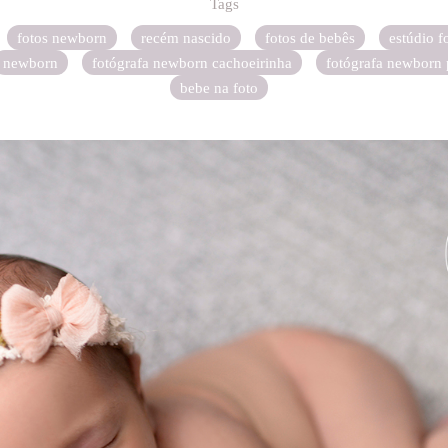
Tags
fotos newborn
recém nascido
fotos de bebês
estúdio fo
newborn
fotógrafa newborn cachoeirinha
fotógrafa newborn 
bebe na foto