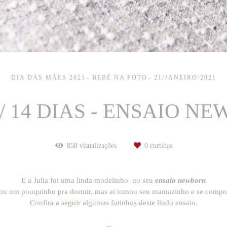
DIA DAS MÃES 2021
BEBÊ NA FOTO
21/JANEIRO/2021
 / 14 DIAS - ENSAIO N
858
visualizações
0
curtidas
E a Julia foi uma linda modelinho no seu
ensaio newborn
ou um pouquinho pra dormir, mas ai tomou seu mamazinho e se compo
Confira a seguir algumas fotinhos deste lindo ensaio.