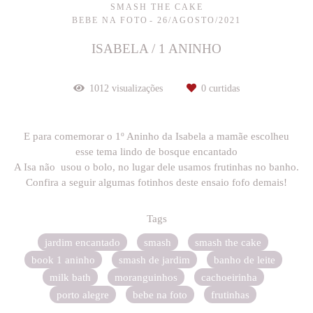
SMASH THE CAKE
BEBE NA FOTO
26/AGOSTO/2021
ISABELA / 1 ANINHO
1012
visualizações
0
curtidas
E para comemorar o 1º Aninho da Isabela a mamãe escolheu
esse tema lindo de bosque encantado
A Isa não usou o bolo, no lugar dele usamos frutinhas no banho.
Confira a seguir algumas fotinhos deste ensaio fofo demais!
Tags
jardim encantado
smash
smash the cake
book 1 aninho
smash de jardim
banho de leite
milk bath
moranguinhos
cachoeirinha
porto alegre
bebe na foto
frutinhas