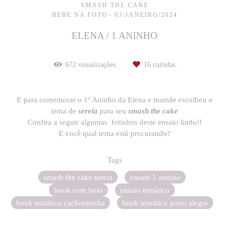
SMASH THE CAKE
BEBE NA FOTO
03/JANEIRO/2024
ELENA / 1 ANINHO
672
visualizações
16
curtidas
E para comemorar o 1º Aninho da Elena e mamãe escolheu o
tema de
sereia
para seu
smash the cake
Confira a seguir algumas fotinhos deste ensaio lindo!!
E você qual tema está procurando?
Tags
smash the cake sereia
ensaio 1 aninho
book com bolo
ensaio temático
book temático cachoeirinha
book temático porto alegre