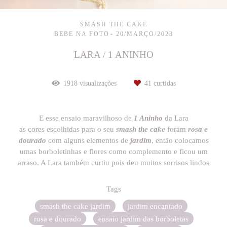
SMASH THE CAKE
BEBE NA FOTO
20/MARÇO/2023
LARA / 1 ANINHO
1918
visualizações
41
curtidas
E esse ensaio maravilhoso de
1 Aninho
da Lara
as cores escolhidas para o seu
smash the cake
foram
rosa e
dourado
com alguns elementos de
jardim
, então colocamos
umas borboletinhas e flores como complemento e ficou um
arraso. A Lara também curtiu pois deu muitos sorrisos lindos
Tags
smash the cake jardim
jardim encantado
rosa e dourado
ensaio jardim das borboletas