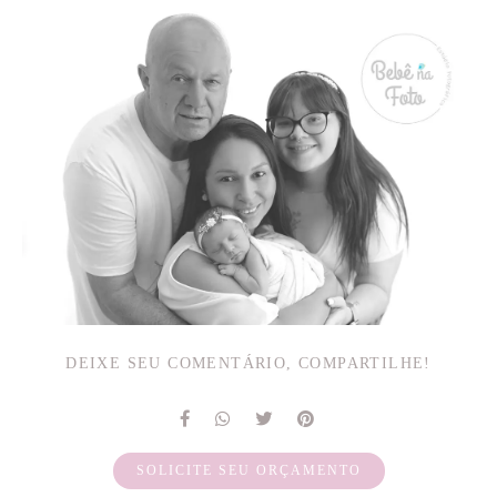
DEIXE SEU COMENTÁRIO, COMPARTILHE!
SOLICITE SEU ORÇAMENTO